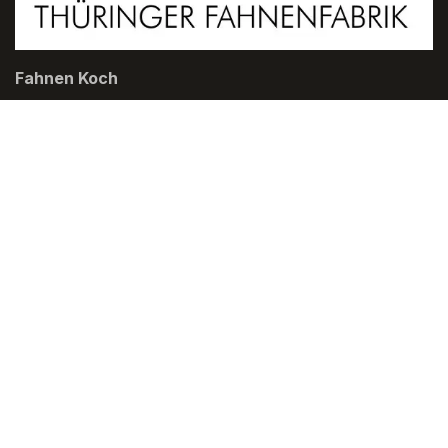
Fahnen Koch
Thüringer Fahnenfabrik GmbH
Querstraße 8
D-96450 Coburg
+49956155270
Verkauf@thuefa.de