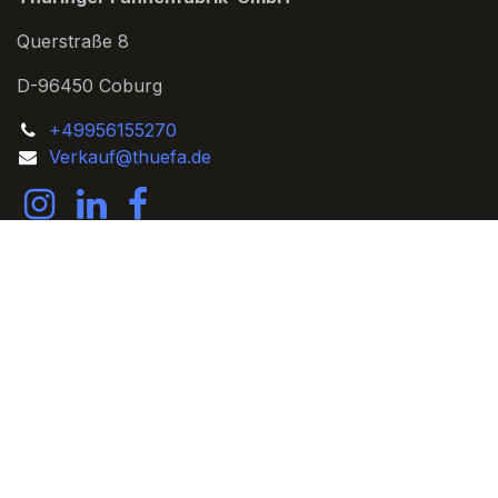
Querstraße 8
D-96450 Coburg
+49956155270
Verkauf@thuefa.de
Copyright © Koch-design Coburg
الْعَرَبيّة
|
English (UK)
|
Français
|
Deutsch
|